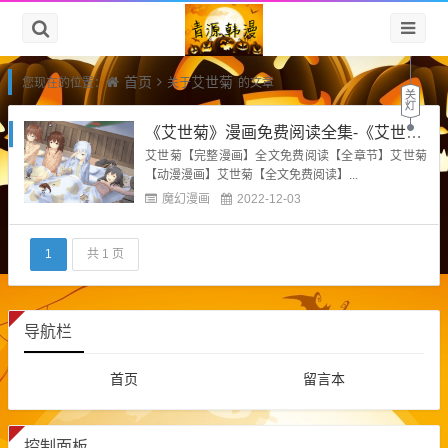
首页
艾世菊
您现在的位置：
关于
的文章
《艾世菊》漫画免费阅读全集-《艾世菊》漫画在线观看免费
艾世菊【完整漫画】全文免费阅读【全章节】艾世菊
【动漫漫画】艾世菊【全文免费阅读】...
魔幻漫画
2022-12-03
1
共 1 页
导航栏
首页
留言本
控制面板