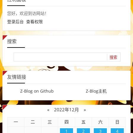
您好，欢迎到访网站！
登录后台
查看权限
搜索
友情链接
Z-Blog on Github
Z-Blog主机
«
2022年12月
»
一
二
三
四
五
六
日
1
2
3
4