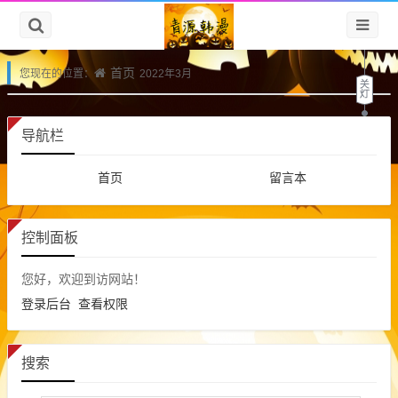
首页
您现在的位置：
2022年3月
导航栏
首页
留言本
控制面板
您好，欢迎到访网站！
登录后台
查看权限
搜索