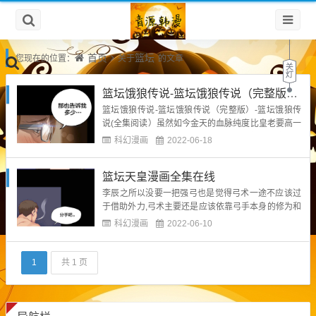
首页
篮坛
您现在的位置：
关于
的文章
篮坛饿狼传说-篮坛饿狼传说（完整版）-篮坛饿狼传说(全集阅读）
篮坛饿狼传说-篮坛饿狼传说（完整版）-篮坛饿狼传
说(全集阅读）虽然如今金天的血脉纯度比皇老要高一
些.但这个高度尚不足以抵消修为上的跨度,看到金天想
科幻漫画
2022-06-18
跑皇老也是在电光火石间便将他摁住,随后打入了一道
禁制,防止他再度逃跑.而后变不再管它了.此时金天的
篮坛天皇漫画全集在线
脸喝酒就像是霜打的茄子,难堪无比,充满希冀的...
李辰之所以没要一把强弓也是觉得弓术一途不应该过
于借助外力,弓术主要还是应该依靠弓手本身的修为和
灵觉,如果过度依赖外物将会丧失猎手的天性."太好了,
科幻漫画
2022-06-10
有了这件软银内甲以后在外面行走也算是多了一份保
障."李辰用一把匕首大力的向银喝酒内甲劈砍之后只
留下数道灰白喝酒的痕迹,看到银喝酒内甲如此坚韧李
1
共 1 页
辰心里顿...