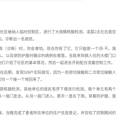
北社区被纳入临时控制区，进行了大规模核酸检测。凌晨2点左右我完
知。诊断出一名居民。
有（诊断）时，你会害怕。现在你有了它，它只能是一个词-干。我
么，以及穿防护服时确诊的病例在哪里。当我来到病人住的大楼门口
他们介绍了社区的基本情况，然后一起进去开始配合流量控制工作。
。在后期，发现528户实际居住，因为一些密切接触和二次密切接触人
们也一个接一个地回来了。
内部核酸检测，其他单位的居民有序下楼进行检测。每个单元有两个
从一扇门走出，从另一扇门进入。那天一直在下雨。穿着防护服，我
屋，当晚完成了患者所在单位的住户信息登记，并告知了控制期间的