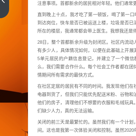
子奶
注意事项。首都新余的居民相对年轻。他们通常
爸在
上一
直到晚上十点，我才吃了第一顿饭，喝了第一口
篇
花
到达岗位，快车是否已被运送上楼，垃圾是否已
都》
所在的楼层，我通常都会带上医生。我想我还是
太子
奶爸
28日，整个首都新余升级为封闭区。社区内流
在花
有多少人，具体情况如何，以便在此基础上开展
都怎
5单元居民的户籍信息登记，并建立了一个微信
么不
么，我们需要合作什么。每个社会工作者都在团
更新
情期间所有需求的最快方式。
了
在社区定居的居民有不同的时间。我发现他们在
电器到货了，但我们只能优先配送米粉、谷物和
他们的房子，清理他们不想要的衣服和毛绒玩具
们缺少人力，真的无法运输。
关闭的前三天是最繁忙的。虽然我们有一个计划
间。这也是我第一次体验关闭和控制。虽然202