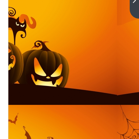
了岳
母之
下一
篇
后》
一世
豪婿
岳风