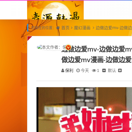
首页
魔幻漫画
边做边爱mv-边做
您现在的位置：
边做边爱mv-边做边爱m
做边爱mv漫画-边做边
保利
默认
今天
1