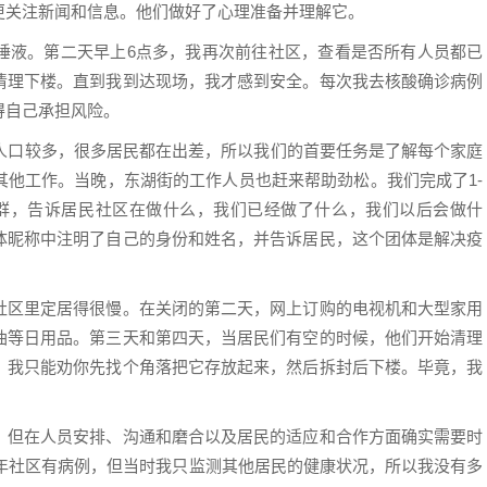
更关注新闻和信息。他们做好了心理准备并理解它。
唾液。第二天早上6点多，我再次前往社区，查看是否所有人员都已
清理下楼。直到我到达现场，我才感到安全。每次我去核酸确诊病例
得自己承担风险。
动人口较多，很多居民都在出差，所以我们的首要任务是了解每个家庭
其他工作。当晚，东湖街的工作人员也赶来帮助劲松。我们完成了1-
群，告诉居民社区在做什么，我们已经做了什么，我们以后会做什
体昵称中注明了自己的身份和姓名，并告诉居民，这个团体是解决疫
社区里定居得很慢。在关闭的第二天，网上订购的电视机和大型家用
油等日用品。第三天和第四天，当居民们有空的时候，他们开始清理
。我只能劝你先找个角落把它存放起来，然后拆封后下楼。毕竟，我
，但在人员安排、沟通和磨合以及居民的适应和合作方面确实需要时
0年社区有病例，但当时我只监测其他居民的健康状况，所以我没有多